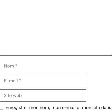
Nom
E-
mail
Site
web
Enregistrer mon nom, mon e-mail et mon site dans